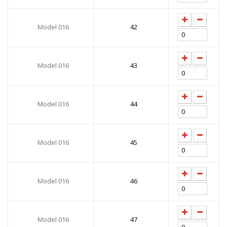
Model 016
42
Model 016
43
Model 016
44
Model 016
45
Model 016
46
Model 016
47