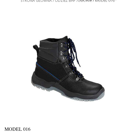
STRONA GŁÓWNA
ODZIEŻ BHP
OBUWIE
MODEL 016
MODEL 016