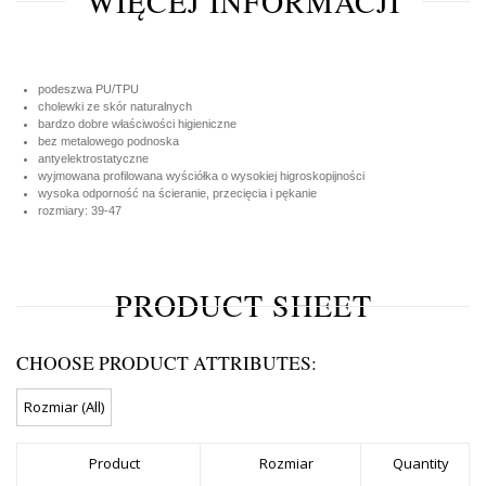
WIĘCEJ INFORMACJI
podeszwa PU/TPU
cholewki ze skór naturalnych
bardzo dobre właściwości higieniczne
bez metalowego podnoska
antyelektrostatyczne
wyjmowana profilowana wyściółka o wysokiej higroskopijności
wysoka odporność na ścieranie, przecięcia i pękanie
rozmiary: 39-47
PRODUCT SHEET
CHOOSE PRODUCT ATTRIBUTES:
Product
Rozmiar
Quantity