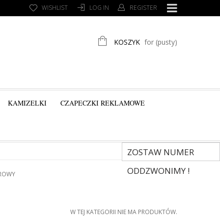
WISHLIST
LOG IN
REGISTER
KOSZYK
for
(pusty)
KAMIZELKI
CZAPECZKI REKLAMOWE
ZOSTAW NUMER
ODDZWONIMY !
ROWY
W TEJ KATEGORII NIE MA PRODUKTÓW.