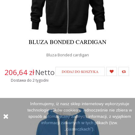
BLUZA BONDED CARDIGAN
Bluza Bonded cardigan
206,64 zł
Netto
DODAJ DO KOSZYKA
Dostawa do 2 tygodni
Informujemy, iż nasz sklep internetowy wykorzystuje
technologię plików cookies a jednocześnie nie zbiera w
sposób automatyczny żadnych informacji, z wyjątkiem
informacji zawartych w tych plikach (tzw.
„ciasteczkach”).