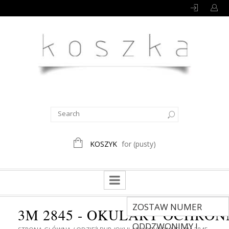
KOSZYK
for
(pusty)
ZOSTAW NUMER
3M 2845 - OKULARY OCHRONN
ODDZWONIMY !