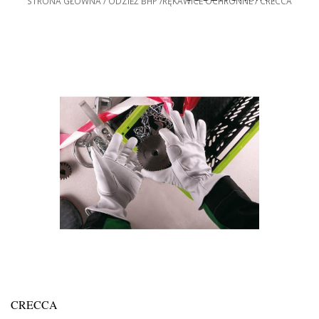
STRONA GŁÓWNA
ODZIEŻ BHP
RĘKAWICE OCHRONNE
CRECCA
CRECCA