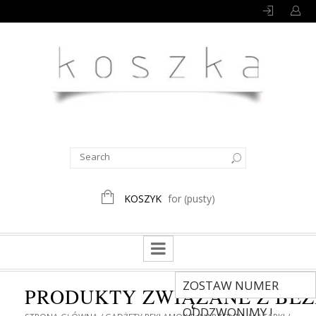
KOSZYK
for
(pusty)
ZOSTAW NUMER
PRODUKTY ZWIĄZANE Z BE
ODDZWONIMY !