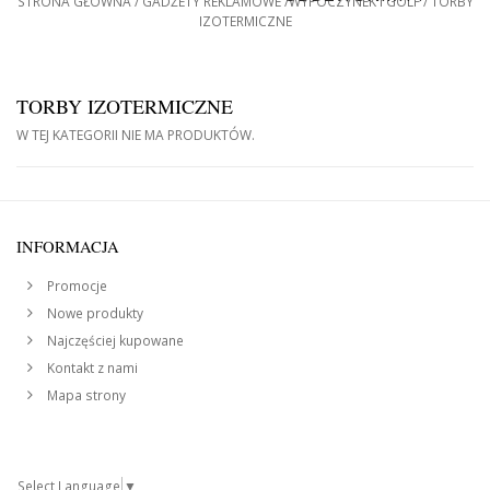
STRONA GŁÓWNA
GADŻETY REKLAMOWE
WYPOCZYNEK I GOLF
TORBY
IZOTERMICZNE
TORBY IZOTERMICZNE
W TEJ KATEGORII NIE MA PRODUKTÓW.
INFORMACJA
Promocje
Nowe produkty
Najczęściej kupowane
Kontakt z nami
Mapa strony
Select Language
▼