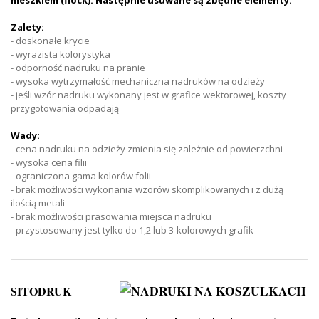
meszkiem (flock). Następnie usuwane są zbędne elementy.
Zalety:
- doskonałe krycie
- wyrazista kolorystyka
- odporność nadruku na pranie
- wysoka wytrzymałość mechaniczna nadruków na odzieży
- jeśli wzór nadruku wykonany jest w grafice wektorowej, koszty
przygotowania odpadają
Wady:
- cena nadruku na odzieży zmienia się zależnie od powierzchni
- wysoka cena filii
- ograniczona gama kolorów folii
- brak możliwości wykonania wzorów skomplikowanych i z dużą
ilością metali
- brak możliwości prasowania miejsca nadruku
- przystosowany jest tylko do 1,2 lub 3-kolorowych grafik
SITODRUK