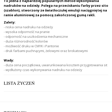
To jedna z najbardziej popularnych metod wykonywania
nadruków na odzieży. Polega na przeciskaniu farby przez sito
(szablon), stworzony ze światłoczułej emulsji naciągniętej na
ramie aluminiowej za pomocą zakończonej gumą rakli.
Zalety:
- niska cena nadruku na odzieży
- wysoka odporność na pranie
- odporność na uszkodzenia mechaniczne
- duża różnorodność kolorów
- możliwość druku w CMYK i Pantonie
- druk farbami puchnącymi, żelowymi oraz brokatowymi
Wady:
- duża cena początkowa, uwarunkowana kosztem przygotowania sit
- wydłużony czas wykonywania nadruku na odzieży
LISTA ŻYCZEŃ