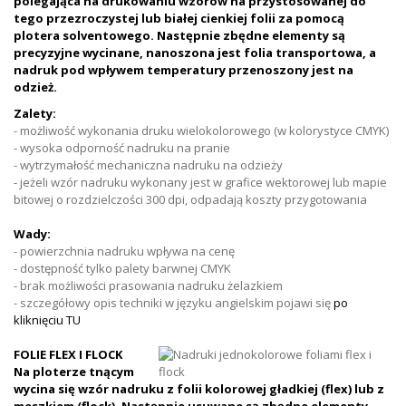
polegająca na drukowaniu wzorów na przystosowanej do
tego przezroczystej lub białej cienkiej folii za pomocą
plotera solventowego. Następnie zbędne elementy są
precyzyjne wycinane, nanoszona jest folia transportowa, a
nadruk pod wpływem temperatury przenoszony jest na
odzież.
Zalety:
- możliwość wykonania druku wielokolorowego (w kolorystyce CMYK)
- wysoka odporność nadruku na pranie
- wytrzymałość mechaniczna nadruku na odzieży
- jeżeli wzór nadruku wykonany jest w grafice wektorowej lub mapie
bitowej o rozdzielczości 300 dpi, odpadają koszty przygotowania
Wady:
- powierzchnia nadruku wpływa na cenę
- dostępność tylko palety barwnej CMYK
- brak możliwości prasowania nadruku żelazkiem
- szczegółowy opis techniki w języku angielskim pojawi się
po
kliknięciu TU
FOLIE FLEX I FLOCK
Na ploterze tnącym
wycina się wzór nadruku z folii kolorowej gładkiej (flex) lub z