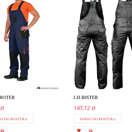
TROTER
LH-BISTER
zł
147,12 zł
AJ DO KOSZYKA
DODAJ DO KOSZYKA