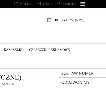
WISHLIST
LOG IN
REGISTER
KOSZYK
for
(pusty)
KAMIZELKI
CZAPECZKI REKLAMOWE
ZOSTAW NUMER
YCZNE)
ODDZWONIMY !
STATYCZNE)