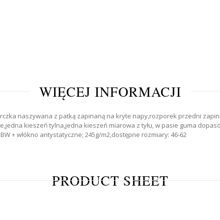
WIĘCEJ INFORMACJI
karczka naszywana z patką zapinaną na kryte napy,rozporek przedni zapi
e,jedna kieszeń tylna,jedna kieszeń miarowa z tyłu, w pasie guma dopaso
BW + włókno antystatyczne; 245g/m2,dostępne rozmiary: 46-62
PRODUCT SHEET