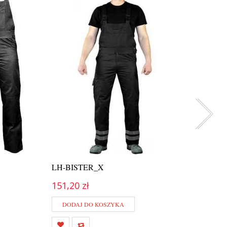
LH-BISTER_X
LH-D
151,20 zł
118,0
DODAJ DO KOSZYKA
DOD