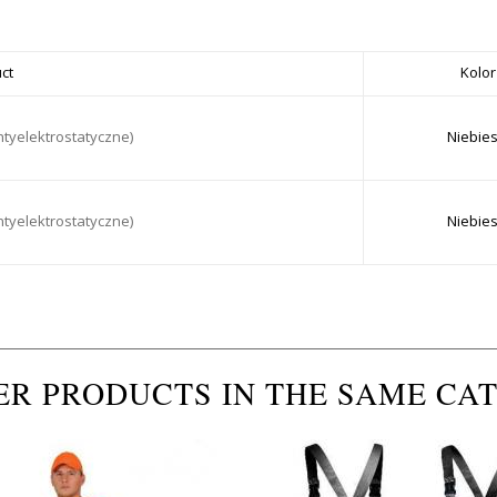
ct
Kolor
ntyelektrostatyczne)
Niebies
ntyelektrostatyczne)
Niebies
ER PRODUCTS IN THE SAME CA