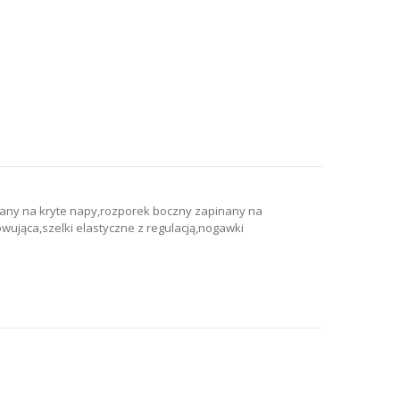
nany na kryte napy,rozporek boczny zapinany na
wująca,szelki elastyczne z regulacją,nogawki