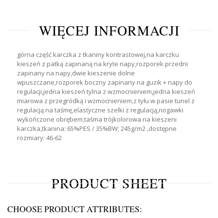
WIĘCEJ INFORMACJI
górna część karczka z tkaniny kontrastowej,na karczku
kieszeń z patką zapinaną na kryte napy,rozporek przedni
zapinany na napy,dwie kieszenie dolne
wpuszczane,rozporek boczny zapinany na guzik + napy do
regulacji,jedna kieszeń tylna z wzmocnieniem,jedna kieszeń
miarowa z przegródką i wzmocnieniem,z tyłu w pasie tunel z
regulacją na taśmę,elastyczne szelki z regulacją,nogawki
wykończone obrębem,taśma trójkolorowa na kieszeni
karczka,tkanina: 65%PES / 35%BW; 245g/m2 ,dostępne
rozmiary: 46-62
PRODUCT SHEET
CHOOSE PRODUCT ATTRIBUTES: