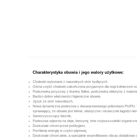
Charakterystyka obuwia i jego walory użytkowe:
Cholewki wykonane z naturalnych skór bydlęcych
Górna część cholewki zakończona przyjaznym dla nogi kołnierzem o
Podszewka przyszwy z tkaniny Ibiline, podszewka obłożyny z materia
Bardzo dobre właściwości higieniczne obuwia
Język ze skór naturalnych,
Nowa dynamiczna podeszwa z dwuwarstwowego poliuretanu PU/PU. Warst
sprawiający, że obuwie jest lekkie, elastyczne i skutecznie łagodzi ni
Samoczyszczący bieżnik,
Podeszwa odporna na oleje, benzynę, inne rozpuszczalniki organiczn
Doskonale chroni przed poślizgiem,
Pochłania energię w części piętowej,
Doskonale chroni piętę, a specjalnie wyprofilowany obcas dodatkowo