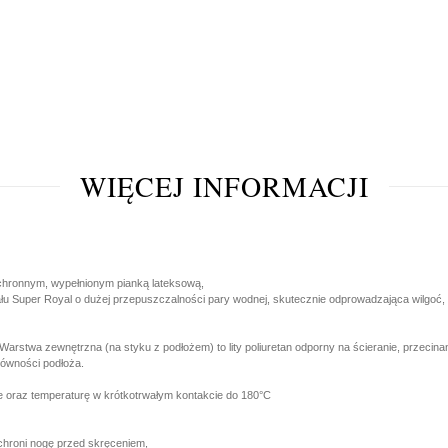
WIĘCEJ INFORMACJI
chronnym, wypełnionym pianką lateksową,
łu Super Royal o dużej przepuszczalności pary wodnej, skutecznie odprowadzająca wilgoć,
wa zewnętrzna (na styku z podłożem) to lity poliuretan odporny na ścieranie, przecinani
erówności podłoża.
e oraz temperaturę w krótkotrwałym kontakcie do 180°C
 chroni nogę przed skręceniem,