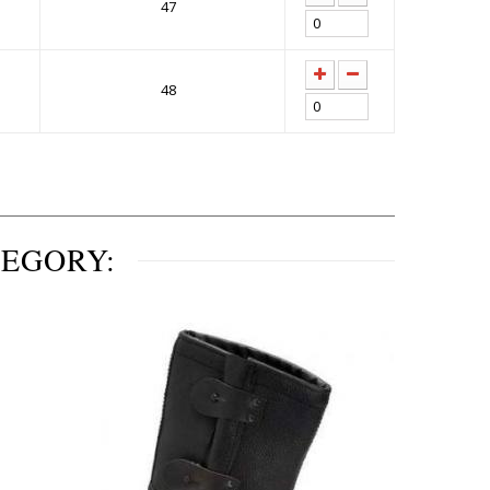
47
48
TEGORY: