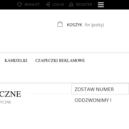
WISHLIST
LOG IN
REGISTER
KOSZYK
for
(pusty)
KAMIZELKI
CZAPECZKI REKLAMOWE
ZOSTAW NUMER
YCZNE
ODDZWONIMY !
TYCZNE