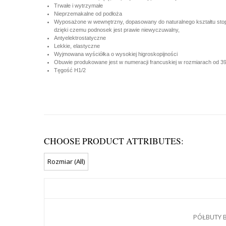
Trwałe i wytrzymałe
Nieprzemakalne od podłoża
Wyposażone w wewnętrzny, dopasowany do naturalnego kształtu stopy
dzięki czemu podnosek jest prawie niewyczuwalny,
Antyelektrostatyczne
Lekkie, elastyczne
Wyjmowana wyściółka o wysokiej higroskopijności
Obuwie produkowane jest w numeracji francuskiej w rozmiarach od 39
Tęgość H1/2
CHOOSE PRODUCT ATTRIBUTES:
PÓŁBUTY B