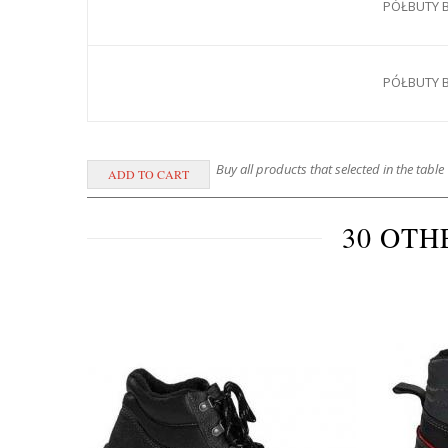
PÓŁBUTY B
PÓŁBUTY B
Buy all products that selected in the table
30 OTH