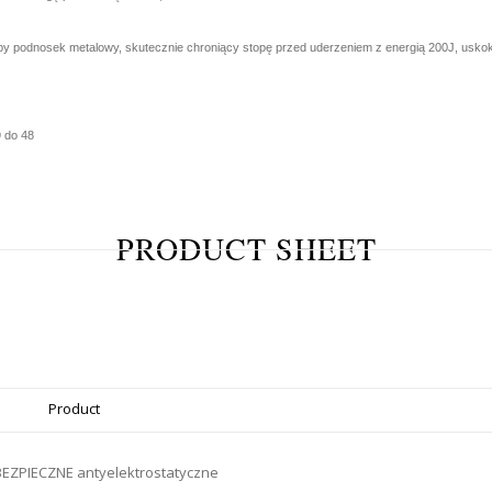
 podnosek metalowy, skutecznie chroniący stopę przed uderzeniem z energią 200J, uskok
 do 48
PRODUCT SHEET
Product
EZPIECZNE antyelektrostatyczne