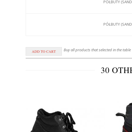
PÓŁBUTY (SANDA
PÓŁBUTY (SANDA
Buy all products that selected in the table
30 OTH