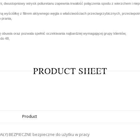
i, dwustopniowy wtrysk poliuretanu zapewnia trwałość połączenia spodu z wierzchem i nie
ą wyściółkę z filtrem aktywnego węgla o właściwościach przeciwgrzybicznych, przeciwpotny
 prania,
obuwia oraz pozwala spełnić oczekiwania najbardziej wymagającej grupy klientów,
 do 48,
PRODUCT SHEET
Product
ŁY) BEZPIECZNE bezpieczne do użytku w pracy