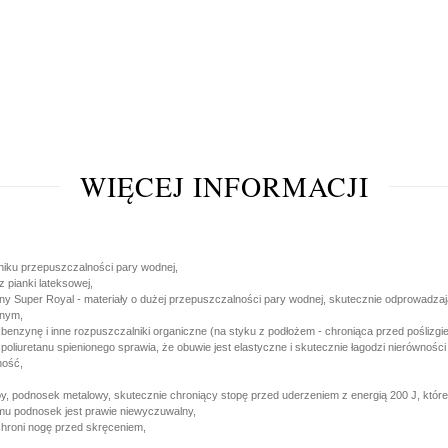
WIĘCEJ INFORMACJI
iku przepuszczalności pary wodnej,
 pianki lateksowej,
ny Super Royal - materiały o dużej przepuszczalności pary wodnej, skutecznie odprowadzaj
dnym,
nzynę i inne rozpuszczalniki organiczne (na styku z podłożem - chroniąca przed poślizgie
oliuretanu spienionego sprawia, że obuwie jest elastyczne i skutecznie łagodzi nierówności
ność,
y, podnosek metalowy, skutecznie chroniący stopę przed uderzeniem z energią 200 J, któ
emu podnosek jest prawie niewyczuwalny,
chroni nogę przed skręceniem,