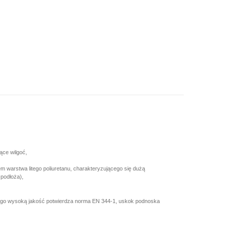
ące wilgoć,
m warstwa litego poliuretanu, charakteryzującego się dużą
 podłoża),
rego wysoką jakość potwierdza norma EN 344-1, uskok podnoska