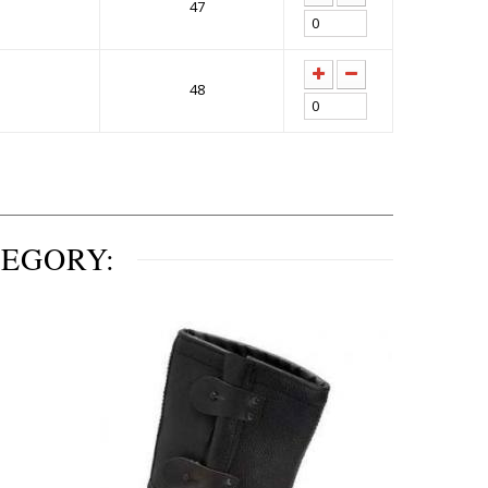
47
48
TEGORY: