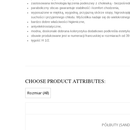
zastosowana technologia łączenia podeszwy z cholewką - bezpośredn
paraboliczny obcas gwarantuje stabilność i komfort chodzenia,
wyposażone w miękką, wygodną, przyjazną skórze stopy, higroskopijn
suchości i przyjemnego chłodu. Wyściółka nadaje się do wielokrotnego
bardzo dobre właściwości higieniczne,
antyelektrostatyczne,
modna, doskonale dobrana kolorystyka dodatkowo podkreśla estetykę 
obuwie produkowane jest w numeracji francuskiej w rozmiarach od 39
tęgość H 1/2.
CHOOSE PRODUCT ATTRIBUTES:
PÓŁBUTY (SANDA