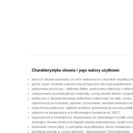
Charakterystyka obuwia i jego walory użytkowe:
wierzch obuwia wykonany ze skór welurowych o wysokim współczynn
górna część cholewki zakończona przyjaznym dla nogi wypełnieniem z
podszewka przyszwy - włóknina Ibiline, podszewka obłożyny z włókni
zastosowane wysokiej jakości materiały czynią obuwie lekkim i wygo
podeszwa z dwuwarstwowego poliuretanu odpornego na oleje, smary, be
odpornością na ścieranie, pękanie i przecinanie; warstwa wewnętrzna p
nowa forma podeszwy i głęboki protektor gwarantuje jej wysoką stabil
odporne na temperaturę w krótkotrwałym kontakcie do 180°C,
wyposażone w wewnętrzny, dopasowany do naturalnego kształtu stop
wewnątrz obuwia skutecznie łagodzi pianka poliuretanowa, dzięki cz
doskonale chroni piętę, a specjalnie wyprofilowany obcas dodatkowo 
pochłania energię w części piętowej - dwustopniowy Shockabsorber,