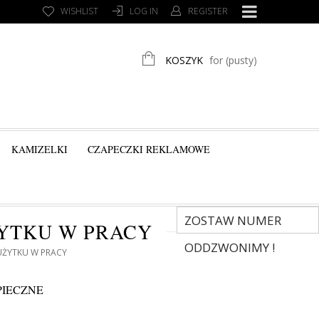
WISHLIST
LOG IN
REGISTER
KOSZYK
for
(pusty)
KAMIZELKI
CZAPECZKI REKLAMOWE
ZOSTAW NUMER
ŻYTKU W PRACY
ODDZWONIMY !
UŻYTKU W PRACY
PIECZNE