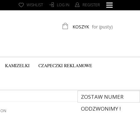
WISHLIST
LOG IN
REGISTER
KOSZYK
for
(pusty)
KAMIZELKI
CZAPECZKI REKLAMOWE
ZOSTAW NUMER
ODDZWONIMY !
ION