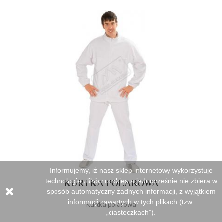
Informujemy, iż nasz sklep internetowy wykorzystuje
KURTKA POLAROWA
technologię plików cookies a jednocześnie nie zbiera w
sposób automatyczny żadnych informacji, z wyjątkiem
informacji zawartych w tych plikach (tzw.
Kurtka polarowa
„ciasteczkach”).