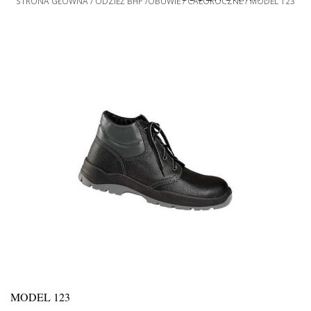
STRONA GŁÓWNA
ODZIEŻ BHP
OBUWIE
CAŁOROCZNE
MODEL 123
MODEL 123