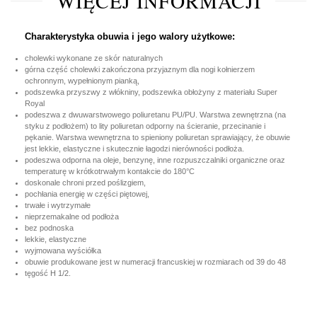
WIĘCEJ INFORMACJI
Charakterystyka obuwia i jego walory użytkowe:
cholewki wykonane ze skór naturalnych
górna część cholewki zakończona przyjaznym dla nogi kołnierzem
ochronnym, wypełnionym pianką,
podszewka przyszwy z włókniny, podszewka obłożyny z materiału Super
Royal
podeszwa z dwuwarstwowego poliuretanu PU/PU. Warstwa zewnętrzna (na
styku z podłożem) to lity poliuretan odporny na ścieranie, przecinanie i
pękanie. Warstwa wewnętrzna to spieniony poliuretan sprawiający, że obuwie
jest lekkie, elastyczne i skutecznie łagodzi nierówności podłoża.
podeszwa odporna na oleje, benzynę, inne rozpuszczalniki organiczne oraz
temperaturę w krótkotrwałym kontakcie do 180°C
doskonale chroni przed poślizgiem,
pochłania energię w części piętowej,
trwałe i wytrzymałe
nieprzemakalne od podłoża
bez podnoska
lekkie, elastyczne
wyjmowana wyściółka
obuwie produkowane jest w numeracji francuskiej w rozmiarach od 39 do 48
tęgość H 1/2.