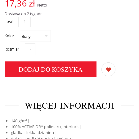
17,36 zł
Netto
Dostawa do 2 tygodni
Ilość:
Kolor
Rozmiar
DODAJ DO KOSZYKA
WIĘCEJ INFORMACJI
140 g/m² |
100% ACTIVE-DRY poliestru, interlock |
gładka i lekka dzianina |
dekolt i podkrój pach z lamówką |