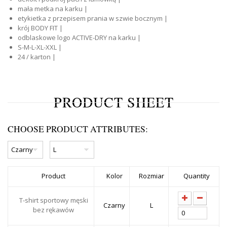
mała metka na karku |
etykietka z przepisem prania w szwie bocznym |
krój BODY FIT |
odblaskowe logo ACTIVE-DRY na karku |
S-M-L-XL-XXL |
24 / karton |
PRODUCT SHEET
CHOOSE PRODUCT ATTRIBUTES:
Product
Kolor
Rozmiar
Quantity
T-shirt sportowy męski
Czarny
L
bez rękawów