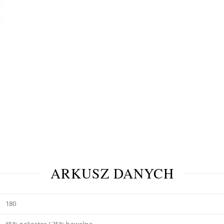
ARKUSZ DANYCH
180
65% poliester / 35% bawelna.