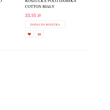
O
KOSZULKA POLO DAMSKA
KOSZ
COTTON BIAŁY
COTT
33,55 zł
26,68
DODAJ DO KOSZYKA
DOD