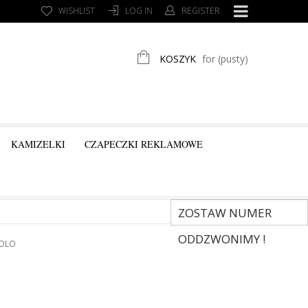
WISHLIST
LOG IN
REGISTER
KOSZYK
for
(pusty)
KAMIZELKI
CZAPECZKI REKLAMOWE
ZOSTAW NUMER
ODDZWONIMY !
POLO