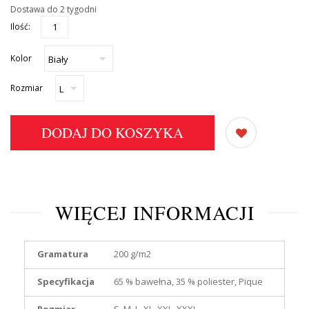
Dostawa do 2 tygodni
Ilość:
Kolor
Rozmiar
DODAJ DO KOSZYKA
WIĘCEJ INFORMACJI
Gramatura
200 g/m
2
Specyfikacja
65 % bawełna, 35 % poliester, Pique
Rozmiar
S, M, L, XL, XXL, XXXL