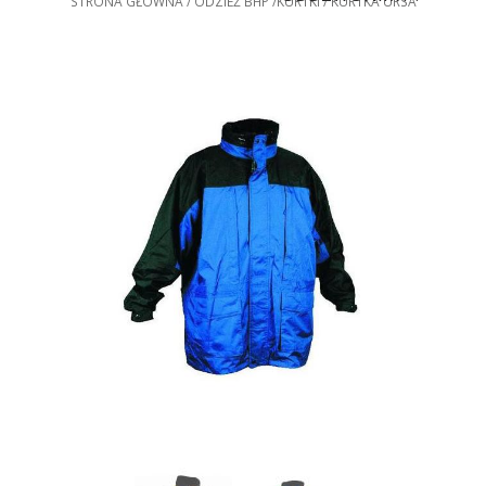
STRONA GŁÓWNA
ODZIEŻ BHP
KURTKI
KURTKA URSA