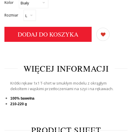
Kolor
Rozmiar
DODAJ DO KOSZYKA
WIĘCEJ INFORMACJI
Krótki rękaw 1x1 T-shirt w smukłym modelu z okrągłym
dekoltem i wąskimi przetłoczeniami na szyi i na rękawach.
100% bawełna
210-220 g
PRODUCT SHEET